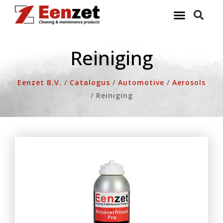
Ga
naar
de
inhoud
Reiniging
Eenzet B.V.
/
Catalogus
/
Automotive
/
Aerosols
/
Reiniging