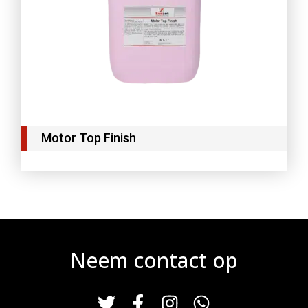
Motor Top Finish
Neem contact op
T
F
I
W