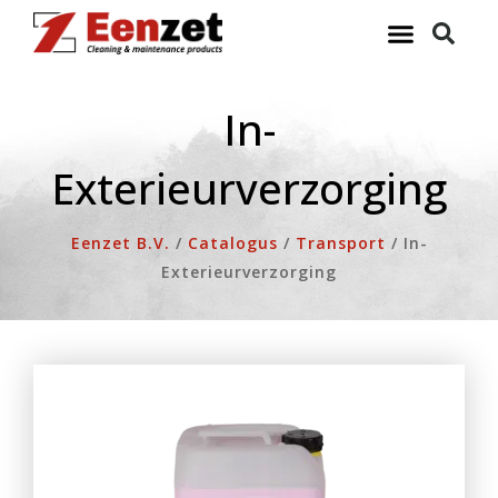
Ga
naar
de
inhoud
In-
Exterieurverzorging
Eenzet B.V.
/
Catalogus
/
Transport
/
In-
Exterieurverzorging