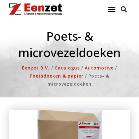
Ga
naar
de
inhoud
Poets- &
microvezeldoeken
Eenzet B.V.
/
Catalogus
/
Automotive
/
Poetsdoeken & papier
/
Poets- &
microvezeldoeken