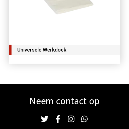
Universele Werkdoek
Neem contact op
T
F
I
W
w
a
n
h