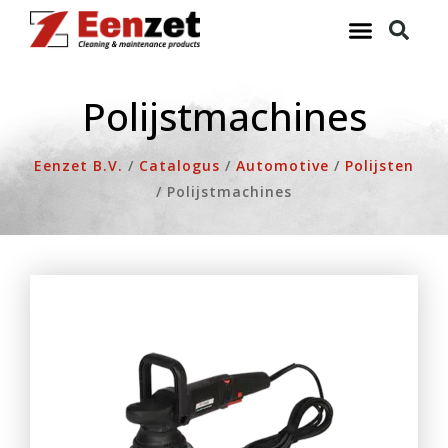
Ga
naar
de
inhoud
Polijstmachines
Eenzet B.V.
/
Catalogus
/
Automotive
/
Polijsten
/
Polijstmachines