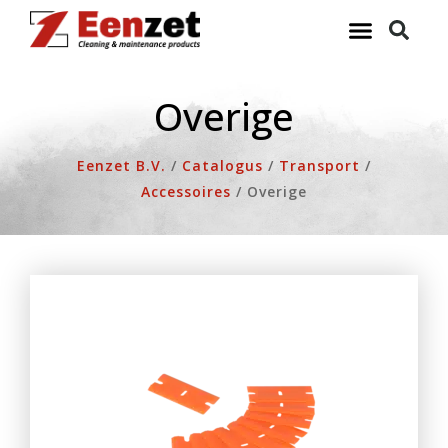
Ga
naar
de
inhoud
Overige
Eenzet B.V.
/
Catalogus
/
Transport
/
Accessoires
/
Overige