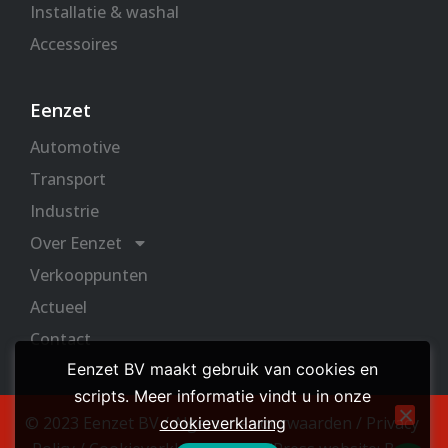
Installatie & washal
Accessoires
Eenzet
Automotive
Transport
Industrie
Over Eenzet
Verkooppunten
Actueel
Contact
Eenzet BV maakt gebruik van cookies en
scripts. Meer informatie vindt u in onze
© 2023 Eenzet BV /
Algemene voorwaarden
/
Privacy
cookieverklaring