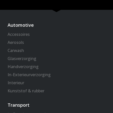
t
b
a
s
e
o
g
a
r
o
r
p
k
a
p
Automotive
-
m
Accessoires
f
Aerosols
Carwash
Glasverzorging
Handverzorging
In-Exterieurverzorging
Interieur
Kunststof & rubber
Transport