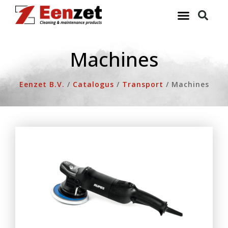
Ga
naar
de
inhoud
Machines
Eenzet B.V.
/
Catalogus
/
Transport
/
Machines