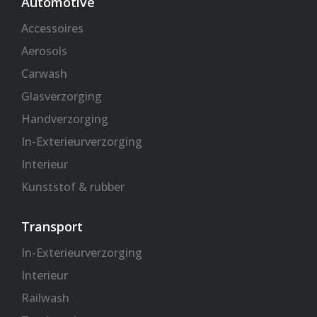
k
a
p
Automotive
-
m
Accessoires
f
Aerosols
Carwash
Glasverzorging
Handverzorging
In-Exterieurverzorging
Interieur
Kunststof & rubber
Transport
In-Exterieurverzorging
Interieur
Railwash