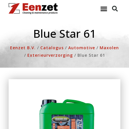
Ga
naar
de
inhoud
Blue Star 61
Eenzet B.V.
/
Catalogus
/
Automotive
/
Maxolen
/
Exterieurverzorging
/
Blue Star 61