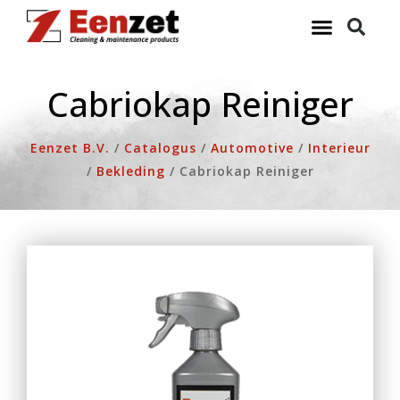
Ga
naar
de
inhoud
Cabriokap Reiniger
Eenzet B.V.
/
Catalogus
/
Automotive
/
Interieur
/
Bekleding
/
Cabriokap Reiniger