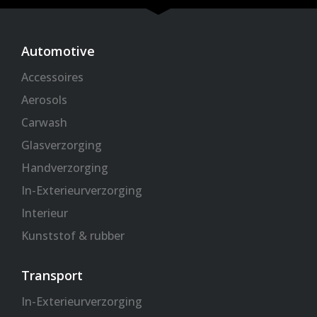
e
o
g
a
r
o
r
p
k
a
p
Automotive
-
m
Accessoires
f
Aerosols
Carwash
Glasverzorging
Handverzorging
In-Exterieurverzorging
Interieur
Kunststof & rubber
Transport
In-Exterieurverzorging