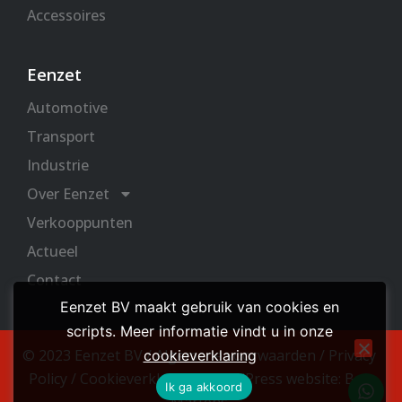
Accessoires
Eenzet
Automotive
Transport
Industrie
Over Eenzet
Verkooppunten
Actueel
Contact
Eenzet BV maakt gebruik van cookies en
scripts. Meer informatie vindt u in onze
© 2023 Eenzet BV /
Algemene voorwaarden
/
Privacy
cookieverklaring
Policy
/
Cookieverklaring
/
WordPress website: Bas
W
Ik ga akkoord
h