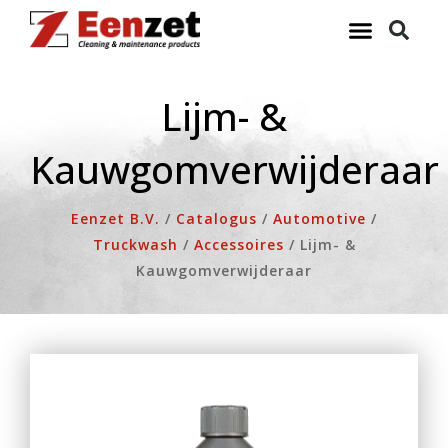
Ga
naar
de
inhoud
Lijm- &
Kauwgomverwijderaar
Eenzet B.V.
/
Catalogus
/
Automotive
/
Truckwash
/
Accessoires
/
Lijm- &
Kauwgomverwijderaar