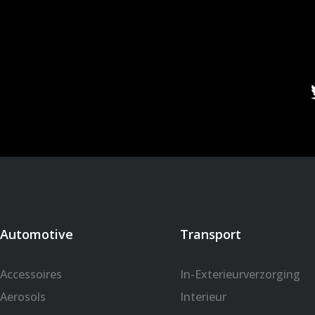
Automotive
Transport
Accessoires
In-Exterieurverzorging
Aerosols
Interieur