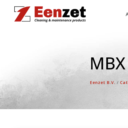
Ga
naar
de
inhoud
MBX 
Eenzet B.V.
/
Cat