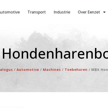
Automotive
Transport
Industrie
Over Eenzet
Hondenharenbo
alogus
/
Automotive
/
Machines
/
Toebehoren
/
MBX Hon