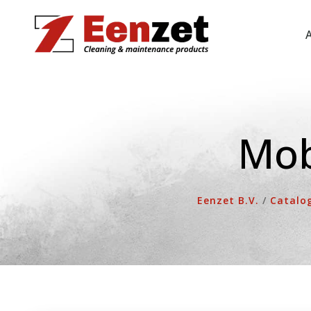
Ga
naar
de
inhoud
Mob
Eenzet B.V.
/
Catalo