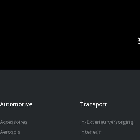
Automotive
Transport
Accessoires
In-Exterieurverzorging
Aerosols
Interieur