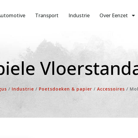
Automotive
Transport
Industrie
Over Eenzet
iele Vloerstand
gus
/
Industrie
/
Poetsdoeken & papier
/
Accessoires
/
Mob