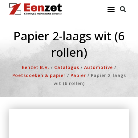
Ga
naar
de
inhoud
Papier 2-laags wit (6
rollen)
Eenzet B.V.
/
Catalogus
/
Automotive
/
Poetsdoeken & papier
/
Papier
/
Papier 2-laags
wit (6 rollen)