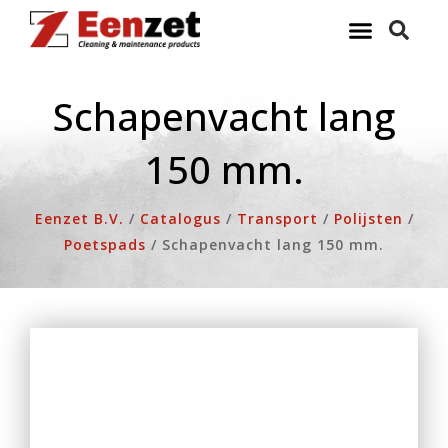
Ga
naar
de
inhoud
Schapenvacht lang
150 mm.
Eenzet B.V.
/
Catalogus
/
Transport
/
Polijsten
/
Poetspads
/
Schapenvacht lang 150 mm.