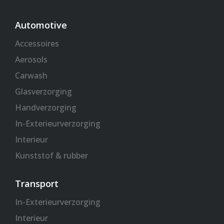
r
o
r
p
k
a
p
Automotive
-
m
Accessoires
f
Aerosols
Carwash
Glasverzorging
Handverzorging
In-Exterieurverzorging
Interieur
Kunststof & rubber
Transport
In-Exterieurverzorging
Interieur