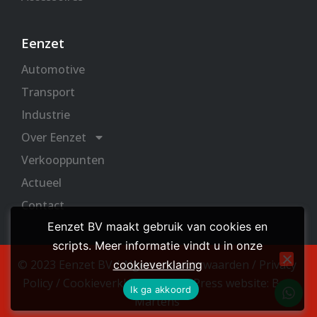
Eenzet
Automotive
Transport
Industrie
Over Eenzet
Verkooppunten
Actueel
Contact
Eenzet BV maakt gebruik van cookies en
scripts. Meer informatie vindt u in onze
© 2023 Eenzet BV /
Algemene voorwaarden
/
Privacy
cookieverklaring
Policy
/
Cookieverklaring
/
WordPress website: Bas
W
Ik ga akkoord
h
Martens
a