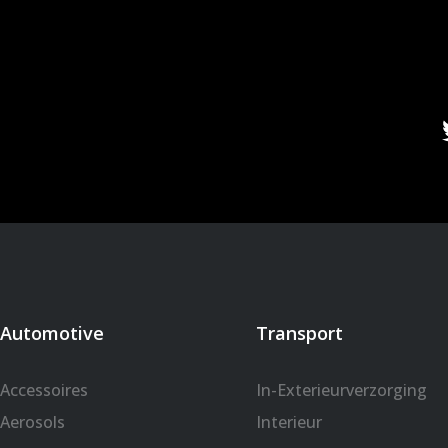
Automotive
Transport
Accessoires
In-Exterieurverzorging
Aerosols
Interieur