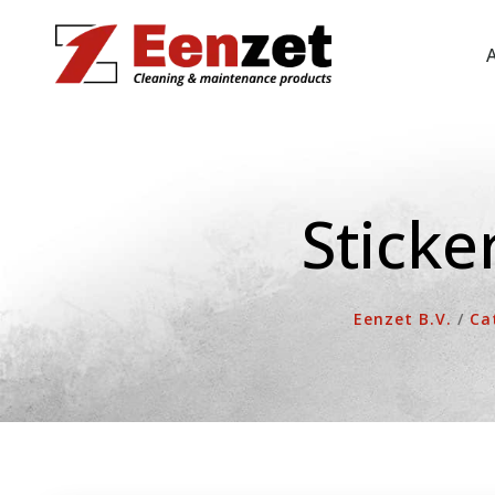
Ga
naar
de
inhoud
Sticke
Eenzet B.V.
/
Ca