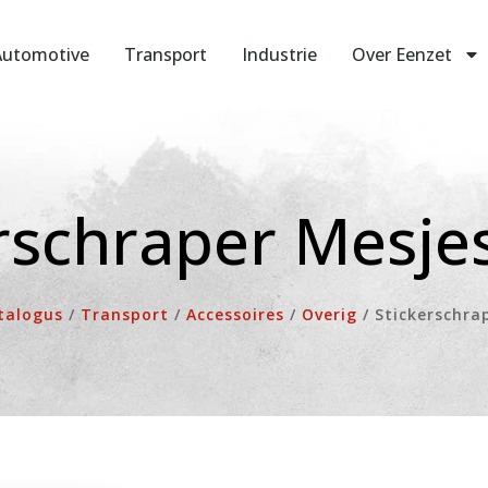
Automotive
Transport
Industrie
Over Eenzet
rschraper Mesjes 
talogus
/
Transport
/
Accessoires
/
Overig
/
Stickerschrap