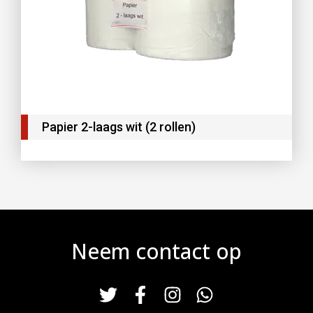
Papier 2-laags wit (2 rollen)
Neem contact op
T
F
I
W
w
a
n
h