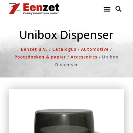
Ga
naar
de
inhoud
Unibox Dispenser
Eenzet B.V.
/
Catalogus
/
Automotive
/
Poetsdoeken & papier
/
Accessoires
/
Unibox
Dispenser