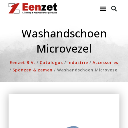
Ga
naar
de
inhoud
Washandschoen
Microvezel
Eenzet B.V.
/
Catalogus
/
Industrie
/
Accessoires
/
Sponzen & zemen
/
Washandschoen Microvezel