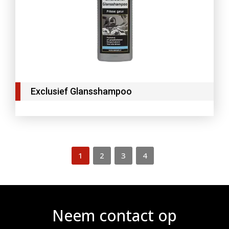
Exclusief Glansshampoo
1
2
3
4
Neem contact op