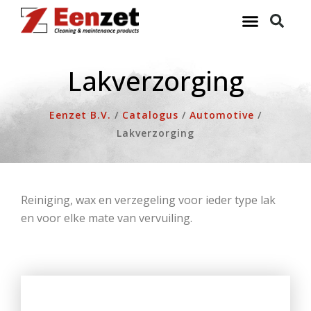
Ga
naar
de
inhoud
Lakverzorging
Eenzet B.V.
/
Catalogus
/
Automotive
/
Lakverzorging
Reiniging, wax en verzegeling voor ieder type lak
en voor elke mate van vervuiling.