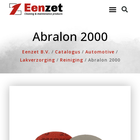
Ga
naar
de
inhoud
Abralon 2000
Eenzet B.V.
/
Catalogus
/
Automotive
/
Lakverzorging
/
Reiniging
/
Abralon 2000