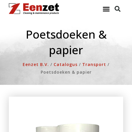
Ga
naar
de
inhoud
Poetsdoeken &
papier
Eenzet B.V.
/
Catalogus
/
Transport
/
Poetsdoeken & papier