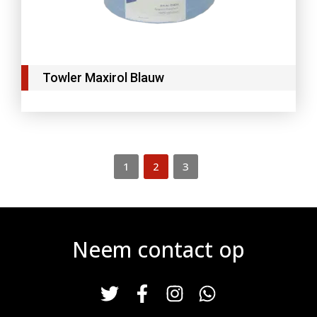
Towler Maxirol Blauw
1
2
3
Neem contact op
T
F
I
W
w
a
n
h