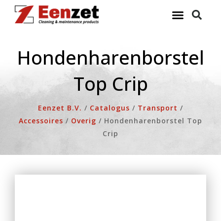
Ga
naar
de
inhoud
Hondenharenborstel
Top Crip
Eenzet B.V.
/
Catalogus
/
Transport
/
Accessoires
/
Overig
/
Hondenharenborstel Top
Crip