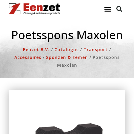
Ga
naar
de
inhoud
Poetsspons Maxolen
Eenzet B.V.
/
Catalogus
/
Transport
/
Accessoires
/
Sponzen & zemen
/
Poetsspons
Maxolen