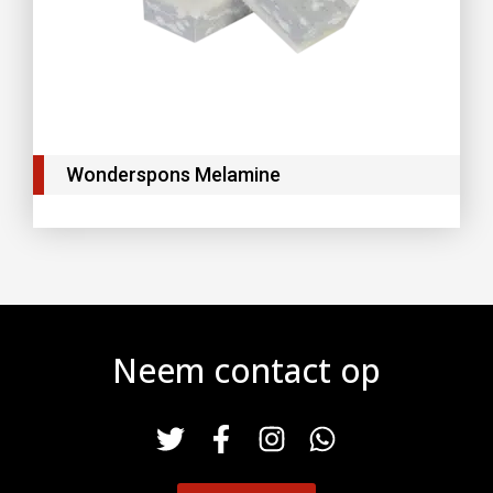
Wonderspons Melamine
Neem contact op
T
F
I
W
w
a
n
h