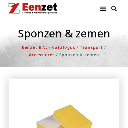
Ga
naar
de
inhoud
Sponzen & zemen
Eenzet B.V.
/
Catalogus
/
Transport
/
Accessoires
/
Sponzen & zemen