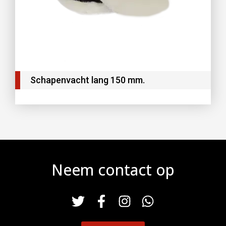
Schapenvacht lang 150 mm.
Neem contact op
T
F
I
W
w
a
n
h