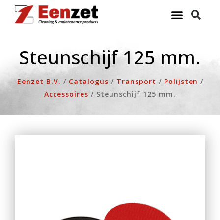
Ga
naar
de
inhoud
Steunschijf 125 mm.
Eenzet B.V.
/
Catalogus
/
Transport
/
Polijsten
/
Accessoires
/
Steunschijf 125 mm.