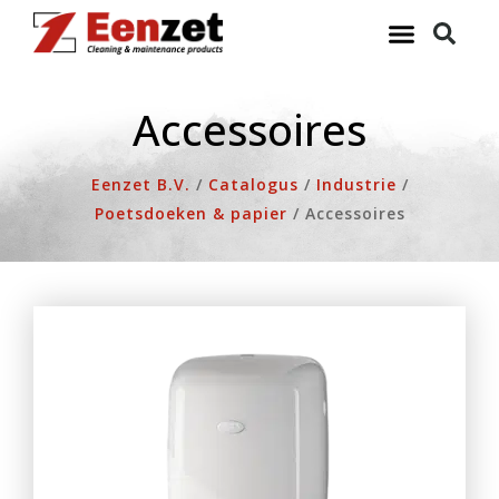
Ga
naar
de
inhoud
Accessoires
Eenzet B.V.
/
Catalogus
/
Industrie
/
Poetsdoeken & papier
/
Accessoires